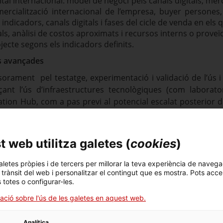
gital internacional: model de negoci pels canals digitals, mer
ercialització internacional de l’empresa, buyer persones,
i indicadors, canals digitals i fases del cicle de venda en els 
tals, anàlisi de costos aproximats i recursos interns o prove
jecte segons els indicadors definits.
ls avançades
orament pel testatge, experimentació i validació de l’ús i 
çant l’ús d’infraestructures tecnològiques (com laborato
ation Hub, com a pas previ al potencial escalat posterior de
ectes
 web utilitza galetes (
cookies
)
ssorament a proveïdors acreditats per ACCIÓ per incentivar 
ecte R+D+I europeu col·laboratiu (no individual) que es pres
aletes pròpies i de tercers per millorar la teva experiència de navega
t pot consistir, entre d’altres, en la preparació i redacció 
l trànsit del web i personalitzar el contingut que es mostra. Pots acce
s totes o configurar-les.
uport en aplicació de la normativa i d’altres aspectes relaci
ació sobre l'ús de les galetes en aquest web.
Analítica