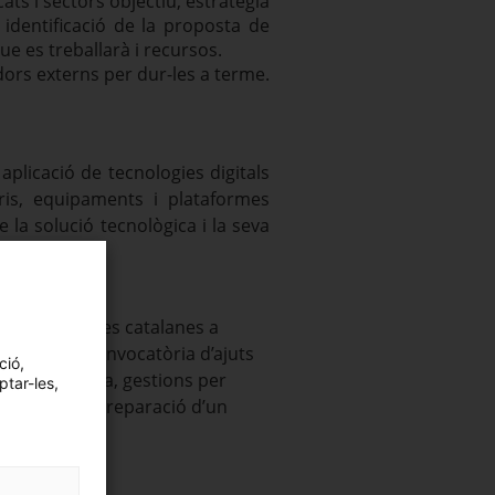
cats i sectors objectiu, estratègia
 identificació de la proposta de
que es treballarà i recursos.
ïdors externs per dur-les a terme.
aplicació de tecnologies digitals
ris, equipaments i plataformes
 la solució tecnològica i la seva
a les empreses catalanes a
enti a una convocatòria d’ajuts
ció,
de la proposta, gestions per
ptar-les,
onats amb la preparació d’un