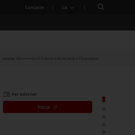
Cercador
. Obre en una nova finestra.
Contacte
CA
Aportar documentació Cupons a la Iniciació a l'Exportació
es notícies
Properes activitats
Per Internet
Anar a: Aporta
. Ves a Adjuntar documentació
Inicia
Anar a: Què és
Anar a: A qui v
Anar a: Termin
Anar a: Docu