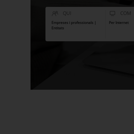
QUI
COM
Empreses i professionals |
Per Internet
Entitats