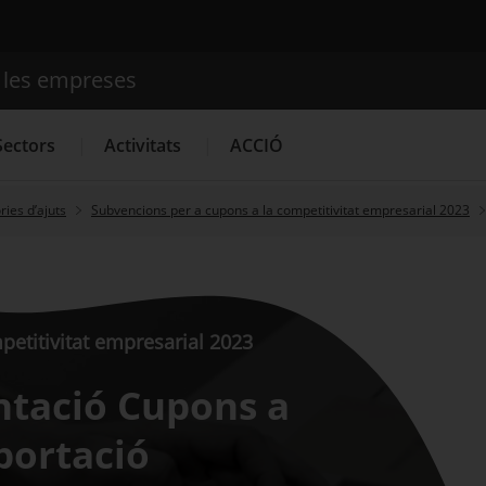
e les empreses
Cercador
Sectors
Activitats
ACCIÓ
ies d’ajuts
Subvencions per a cupons a la competitivitat empresarial 2023
Serveis d'innovació
Convocatòries d'ajuts obertes
Últim
etitivitat empresarial 2023
tació Cupons a
xportació