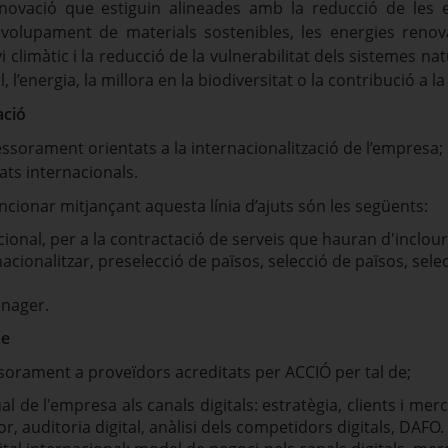
’innovació que estiguin alineades amb la reducció de le
volupament de materials sostenibles, les energies renovab
i climàtic i la reducció de la vulnerabilitat dels sistemes n
òl, l’energia, la millora en la biodiversitat o la contribució a la 
ació
essorament orientats a la internacionalització de l’empresa; 
ats internacionals.
cionar mitjançant aquesta línia d’ajuts són les següents:
onal, per a la contractació de serveis que hauran d'inclour
acionalitzar, preselecció de països, selecció de països, selec
anager.
de
sorament a proveïdors acreditats per ACCIÓ per tal de;
al de l'empresa als canals digitals: estratègia, clients i me
, auditoria digital, anàlisi dels competidors digitals, DAFO.