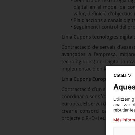
Definició de l'estratègia di
digital en el model de com
valor, definició d'objectius 
Pla d'accions a canals digi
Seguiment i control del pro
Línia Cupons tecnologies digita
Contractació de serveis d'assess
avançades a l’empresa, mitjan
tecnològiques) del Digital Innov
implementació en forma de proj
Català ▽
Linia Cupons Europeus R+D+I
Aquest
Contractació d’un servei d’asse
coordinar o ser sòcies d’un proj
Utilitzem g
europea. El servei d’assessoramen
analitzar e
rebutjar-le
crear el consorci, capacitació, s
projecte d’R+D+I europeu.
Més inform