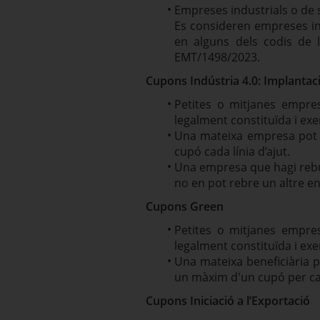
Empreses industrials o de
Es consideren empreses indu
en alguns dels codis de l
EMT/1498/2023.
Cupons Indústria 4.0: Implantac
Petites o mitjanes empre
legalment constituïda i exe
Una mateixa empresa pot 
cupó cada línia d’ajut.
Una empresa que hagi rebu
no en pot rebre un altre e
Cupons Green
Petites o mitjanes empre
legalment constituïda i exe
Una mateixa beneficiària 
un màxim d'un cupó per cad
Cupons Iniciació a l’Exportació