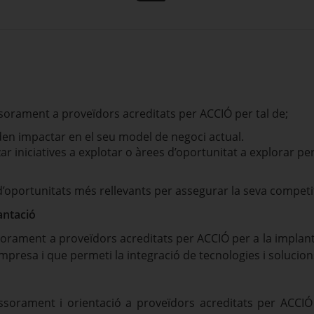
sorament a proveïdors acreditats per ACCIÓ per tal de;
oden impactar en el seu model de negoci actual.
zar iniciatives a explotar o àrees d’oportunitat a explorar p
s d’oportunitats més rellevants per assegurar la seva competit
antació
sorament a proveïdors acreditats per ACCIÓ per a la impla
mpresa i que permeti la integració de tecnologies i solucions
essorament i orientació a proveïdors acreditats per ACCI