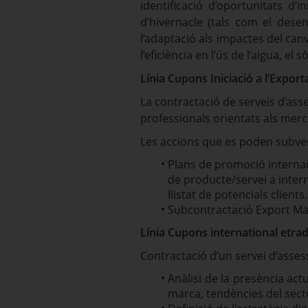
identificació d’oportunitats d
d’hivernacle (tals com el desen
l’adaptació als impactes del canv
l’eficiència en l’ús de l’aigua, el s
Línia Cupons Iniciació a l’Export
La contractació de serveis d’ass
professionals orientats als merc
Les accions que es poden subven
Plans de promoció internaci
de producte/servei a intern
llistat de potencials clients.
Subcontractació Export M
Línia Cupons international etra
Contractació d’un servei d’asses
Anàlisi de la presència actu
marca, tendències del sector