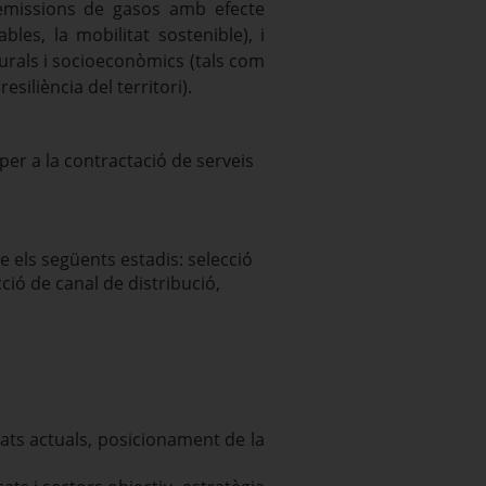
s emissions de gasos amb efecte
les, la mobilitat sostenible), i
aturals i socioeconòmics (tals com
resiliència del territori).
per a la contractació de serveis
e els següents estadis: selecció
ció de canal de distribució,
rcats actuals, posicionament de la