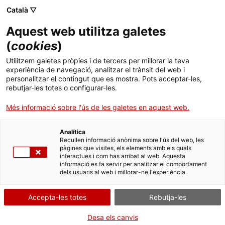
Menú
Cerc
. Obre en una nova finestra.
Català ▽
Aquest web utilitza galetes
ACCIÓ - Agència per al creixement de les empreses
ACCIÓ - Agència per al creixement de les empreses
Cercador
(
cookies
)
Inici
Cercador del Banc de coneixement
Utilitzem galetes pròpies i de tercers per millorar la teva
experiència de navegació, analitzar el trànsit del web i
Ajuts i serveis
personalitzar el contingut que es mostra. Pots acceptar-les,
Cercador
rebutjar-les totes o configurar-les.
Països
Més informació sobre l'ús de les galetes en aquest web.
S'han trobat
6
resultats
Serveis d'internacionalització
Serveis d'innovació
Sectors
Analítica
Convocatòries d'ajuts obertes
Últimes notícies
Nota econòmica de Costa Rica
Recullen informació anònima sobre l'ús del web, les
Activitats
El país centre americà presenta algunes
pàgines que visites, els elements amb els quals
oportunitats de negoci interessants per a
interactues i com has arribat al web. Aquesta
Properes activitats
l'empresa catalana especialment en àmbits com
informació es fa servir per analitzar el comportament
ACCIÓ
l'equipament sanitari, les TIC o els residus
dels usuaris al web i millorar-ne l'experiència.
01/09/2025
. Obre en una nova finestra.
Contacte
Accepta-les totes
Rebutja-les
ca
Desa els canvis
La manufactura local demanda matèries i equips