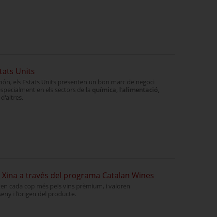
tats Units
ón, els Estats Units presenten un bon marc de negoci
especialment en els sectors de la
química, l'alimentació,
 d'altres.
a Xina a través del programa Catalan Wines
en cada cop més pels vins prèmium, i valoren
seny i l’origen del producte.