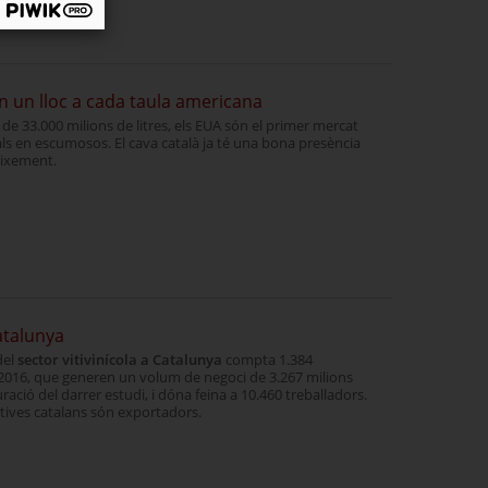
nen un lloc a cada taula americana
 33.000 milions de litres, els EUA són el primer mercat
als en escumosos. El cava català ja té una bona presència
eixement.
Catalunya
del
sector vitivinícola a Catalunya
compta 1.384
016, que generen un volum de negoci de 3.267 milions
uració del darrer estudi, i dóna feina a 10.460 treballadors.
atives catalans són exportadors.