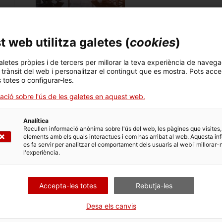
 web utilitza galetes (
cookies
)
Mescla atractiva entre s
aletes pròpies i de tercers per millorar la teva experiència de navega
Cada cop més consumidors alem
l trànsit del web i personalitzar el contingut que es mostra. Pots acce
vendes van assolir el 2024 un re
s totes o configurar-les.
les begudes innovadores sense
31/07/2025
ació sobre l'ús de les galetes en aquest web.
Analítica
Recullen informació anònima sobre l'ús del web, les pàgines que visites,
elements amb els quals interactues i com has arribat al web. Aquesta in
es fa servir per analitzar el comportament dels usuaris al web i millorar-
l'experiència.
Alternatives al malbec a
Els argentins valoren els vins 
varietats mediterrànies són una
Accepta-les totes
Rebutja-les
se amb marca i tradició catala
31/07/2025
Desa els canvis