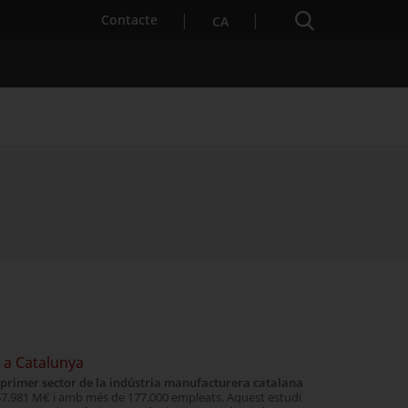
Cercador
. Obre en una nova finestra.
Contacte
CA
es notícies
Properes activitats
i a Catalunya
primer sector de la indústria manufacturera catalana
57.981 M€ i amb més de 177.000 empleats. Aquest estudi