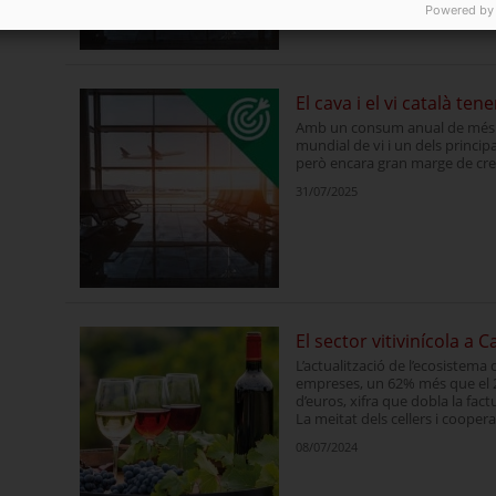
Powered by
El cava i el vi català te
Amb un consum anual de més de
mundial de vi i un dels princip
però encara gran marge de cr
31/07/2025
El sector vitivinícola a 
L’actualització de l’ecosistema 
empreses, un 62% més que el 2
d’euros, xifra que dobla la fact
La meitat dels cellers i cooper
08/07/2024