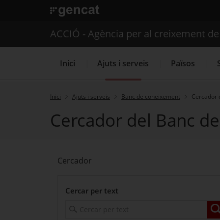
. Obre en una nova finestra.
ACCIÓ - Agència per al creixement d
Inici
Ajuts i serveis
Països
Inici
Ajuts i serveis
Banc de coneixement
Cercador 
Cercador del Banc d
Serveis d'internacionalització
Cercador
Cercar per text
C