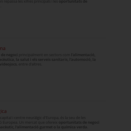
n repassa les xifres principals i les
oportunitats de
.
ina
 de negoci
principalment en sectors com
l'alimentació,
èutica, la salut i els serveis sanitaris, l'automoció, la
 videojocs
, entre d'altres.
ica
apital i centre neuràlgic d'Europa, és la seu de les
nió Europea. Un mercat que ofereix
oportunitats de negoci
macèutic, l'alimentació gurmet o la química verda
.