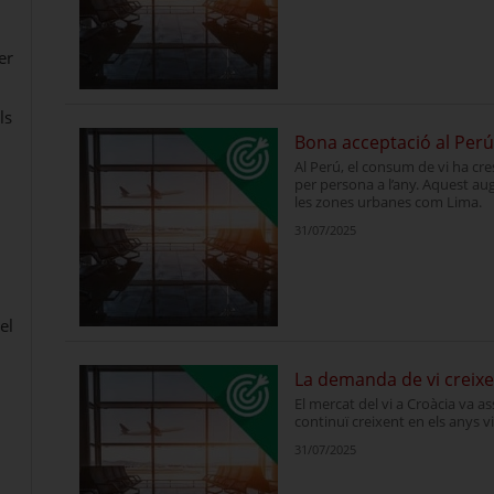
er
ls
Bona acceptació al Perú 
Al Perú, el consum de vi ha cres
per persona a l’any. Aquest a
les zones urbanes com Lima.
31/07/2025
el
La demanda de vi creixe
El mercat del vi a Croàcia va as
continuï creixent en els anys v
31/07/2025