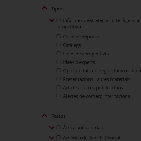
Plegar
Tipus
Desplegar
Informes d’estratègia i intel·lig
Informes d’estratègia i intel·ligència
competitiva
Casos d'empresa
Catàlegs
Eines de competitivitat
Idees d'experts
Oportunitats de negoci internaciona
Presentacions i altres materials
Articles i altres publicacions
Alertes de comerç internacional
Plegar
Països
Desplegar
Àfrica subsahariana
Àfrica subsahariana
Desplegar
Amèrica del Nord i Central
Amèrica del Nord i Central