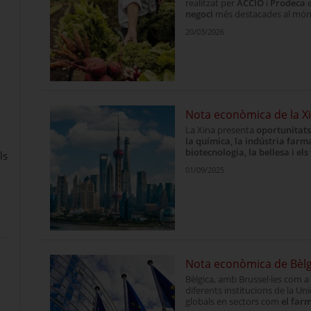
realitzat per
ACCIÓ
i
Prodeca
e
negoci
més destacades al món
20/03/2026
ència competitiva
Nota econòmica de la X
La Xina presenta
oportunitats
la química, la indústria farmac
biotecnologia, la bellesa i els
ls
01/09/2025
Nota econòmica de Bèlg
Bèlgica, amb Brussel·les com a c
diferents institucions de la U
globals en sectors com
el far