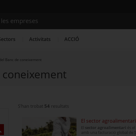
e les empreses
Cercador
Sectors
Activitats
ACCIÓ
del Banc de coneixement
e coneixement
Serveis d'innovació
Convocatòries d'ajuts obertes
Últim
S'han trobat
54
resultats
El sector agroalimentar
El
sector agroalimentari
és el
ercar
amb una facturació global de 