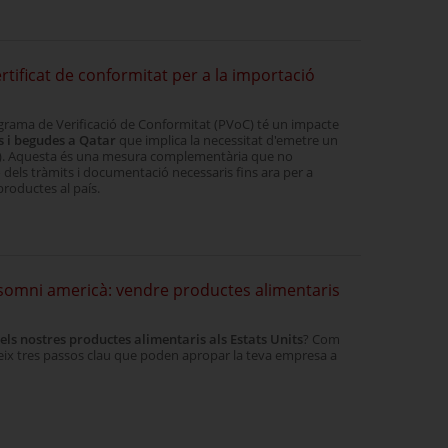
tificat de conformitat per a la importació
rama de Verificació de Conformitat (PVoC) té un impacte
s i begudes a Qatar
que implica la necessitat d'emetre un
C). Aquesta és una mesura complementària que no
ó dels tràmits i documentació necessaris fins ara per a
productes al país.
l somni americà: vendre productes alimentaris
els nostres productes alimentaris als Estats Units
? Com
eix tres passos clau que poden apropar la teva empresa a