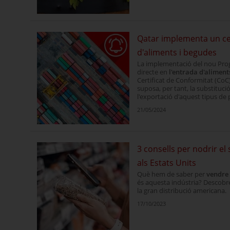
Qatar implementa un cer
d'aliments i begudes
La implementació del nou Prog
directe en
l'entrada d'aliment
Certificat de Conformitat (Co
suposa, per tant, la substituci
l'exportació d'aquest tipus de 
21/05/2024
3 consells per nodrir e
als Estats Units
Què hem de saber per
vendre 
és aquesta indústria? Descobr
la gran distribució americana.
17/10/2023