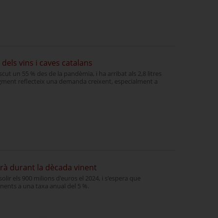
dels vins i caves catalans
cut un 55 % des de la pandèmia, i ha arribat als 2,8 litres
ugment reflecteix una demanda creixent, especialment a
rà durant la dècada vinent
solir els 900 milions d'euros el 2024, i s'espera que
inents a una taxa anual del 5 %.