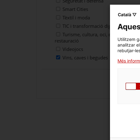
Seguretat i defensa
Smart Cities
Català ▽
Tèxtil i moda
Aquest
TIC i transformació digital
Turisme, cultura, oci, esports i
Utilitzem g
restauració
analitzar e
Videojocs
rebutjar-le
Vins, caves i begudes
Més inform
Cercar