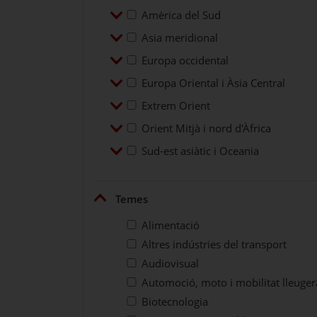
Desplegar
Amèrica del Sud
Amèrica del Sud
Desplegar
Asia meridional
Asia meridional
Desplegar
Europa occidental
Europa occidental
Desplegar
Europa Oriental i Àsia Central
Europa Oriental i Àsia Central
Desplegar
Extrem Orient
Extrem Orient
Desplegar
Orient Mitjà i nord d'Àfrica
Orient Mitjà i nord d'Àfrica
Desplegar
Sud-est asiàtic i Oceania
Sud-est asiàtic i Oceania
Plegar
Temes
Alimentació
Altres indústries del transport
Audiovisual
Automoció, moto i mobilitat lleuger
Biotecnologia