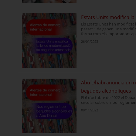
Estats Units modifica la
Els Estats Units han modificat 
passat 1 de gener. Una modific
forma com els importadors aprof
26/01/2023
Abu Dhabi anuncia un no
begudes alcohòliques
El 6 d’octubre de 2022 el Depa
circular sobre el nou
reglament
08/11/2022